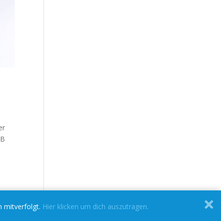
er
nB
n mitverfolgt.
Hier klicken um dich auszutragen.