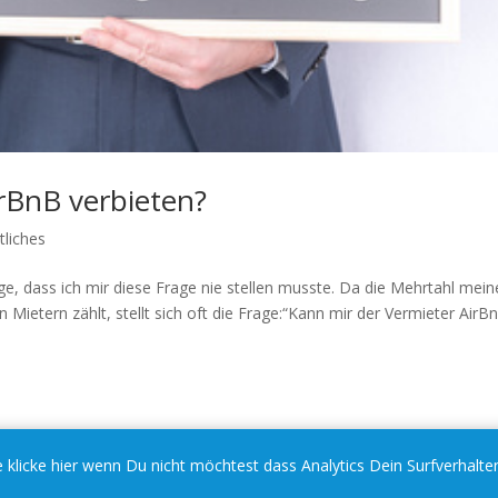
rBnB verbieten?
tliches
age, dass ich mir diese Frage nie stellen musste. Da die Mehrtahl mein
Mietern zählt, stellt sich oft die Frage:“Kann mir der Vermieter AirB
 klicke hier wenn Du nicht möchtest dass Analytics Dein Surfverhalte
ordPress