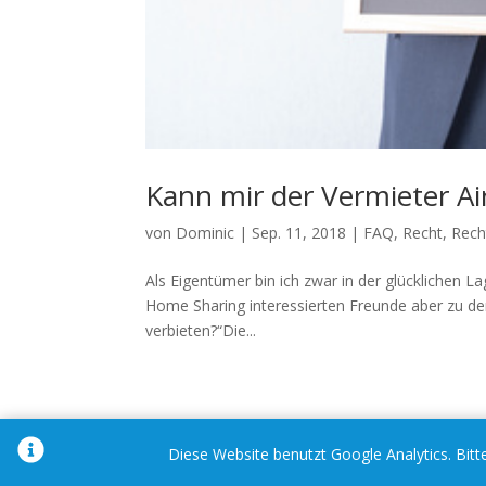
Kann mir der Vermieter Ai
von
Dominic
|
Sep. 11, 2018
|
FAQ
,
Recht
,
Rech
Als Eigentümer bin ich zwar in der glücklichen L
Home Sharing interessierten Freunde aber zu den 
verbieten?“Die...
Diese Website benutzt Google Analytics. Bitte
Designed by
Elegant Themes
| Powered by
W