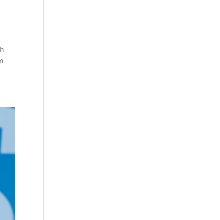
ch
um