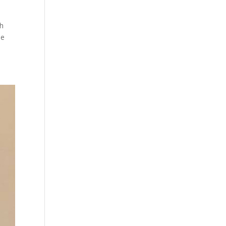
th
he