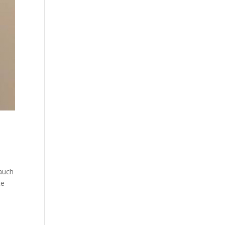
auch
te