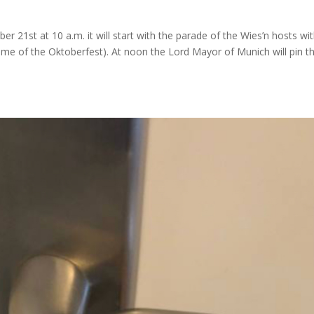
r 21st at 10 a.m. it will start with the parade of the Wies’n hosts wi
 name of the Oktoberfest). At noon the Lord Mayor of Munich will pin t