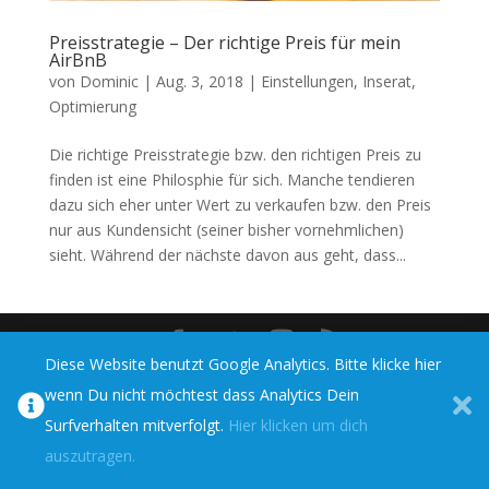
Preisstrategie – Der richtige Preis für mein
AirBnB
von
Dominic
|
Aug. 3, 2018
|
Einstellungen
,
Inserat
,
Optimierung
Die richtige Preisstrategie bzw. den richtigen Preis zu
finden ist eine Philosphie für sich. Manche tendieren
dazu sich eher unter Wert zu verkaufen bzw. den Preis
nur aus Kundensicht (seiner bisher vornehmlichen)
sieht. Während der nächste davon aus geht, dass...
Diese Website benutzt Google Analytics. Bitte klicke hier
Designed by
Elegant Themes
| Powered by
wenn Du nicht möchtest dass Analytics Dein
WordPress
Surfverhalten mitverfolgt.
Hier klicken um dich
auszutragen.